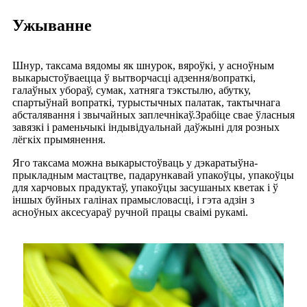
Ужыванне
Шнур, таксама вядомы як шнурок, вяроўкі, у асноўным
выкарыстоўваецца ў вытворчасці адзення/вопраткі,
галаўных убораў, сумак, хатняга тэкстылю, абутку,
спартыўнай вопраткі, турыстычных палатак, тактычнага
абсталявання і звычайных заплечнікаў.Зрабіце свае ўласныя
завязкі і раменьчыкі індывідуальнай даўжыні для розных
лёгкіх прымянення.
Яго таксама можна выкарыстоўваць у дэкаратыўна-
прыкладным мастацтве, падарункавай упакоўцы, упакоўцы
для харчовых прадуктаў, упакоўцы засушаных кветак і ў
іншых буйных галінах прамысловасці, і гэта адзін з
асноўных аксесуараў ручной працы сваімі рукамі.