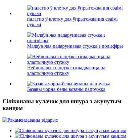
палатно ў клетку для ўпрыгожвання сваімі
рукамі
Маляўнічая падарункавая стужка з поліэфіры
Нейлонавы спандэкс складваецца на
эластычную стужку
Базавы чорна-белы вязаны папружка
Сіліконавы кулачок для шнура з акунутым
канцом