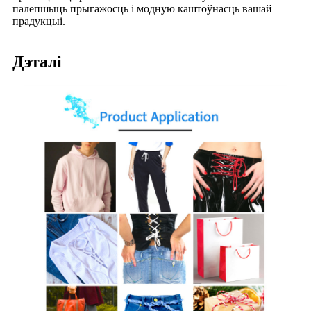
палепшыць прыгажосць і модную каштоўнасць вашай
прадукцыі.
Дэталі