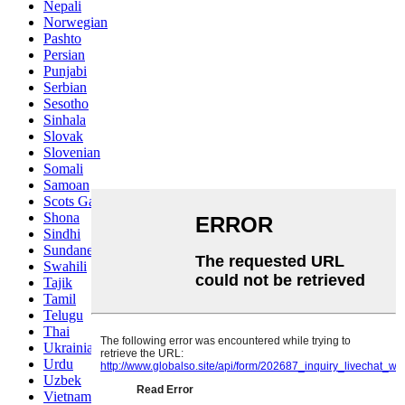
Nepali
Norwegian
Pashto
Persian
Punjabi
Serbian
Sesotho
Sinhala
Slovak
Slovenian
Somali
Samoan
Scots Gaelic
Shona
Sindhi
Sundanese
Swahili
Tajik
Tamil
Telugu
Thai
Ukrainian
Urdu
Uzbek
Vietnamese