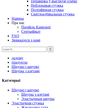
Перавязка ў выглядзе елачкі
Нейлонавая стужка
Поліэфірная стужка
Святлоадбівальная стужка
Навіны
Пра нас
Профіль Кампаніі
Сертыфікат
FAQ
Звяжыцеся з намі
дадому
прадукты
Шнуркі і шнуркі
Шнуры з алетамі
Катэгорыі
Шнуркі і шнуркі
Шнуры з алетамі
Эластычныя шнуры
Эластычная стужка
Жакардавы гурт