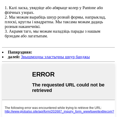
1. Калі ласка, увядзіце або абярыце колер у Pantone або
фізічных узорах.
2. Мы можам вырабіць шнур рознай формы, напрыклад,
плоскі, круглы і квадратны. Мы таксама можам дадаць
розныя наканечнікі.
3. Акрамя таго, мы можам наладзіць парады з нашым
брэндам або лагатыпам.
Папярэдняя:
далей:
Звышмоцны эластычны шнур банджы