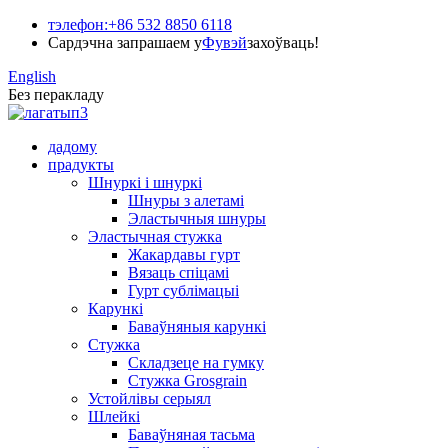
тэлефон:
+86 532 8850 6118
Сардэчна запрашаем у
Фувэй
захоўваць!
English
Без перакладу
дадому
прадукты
Шнуркі і шнуркі
Шнуры з алетамі
Эластычныя шнуры
Эластычная стужка
Жакардавы гурт
Вязаць спіцамі
Гурт сублімацыі
Карункі
Баваўняныя карункі
Стужка
Складзеце на гумку
Стужка Grosgrain
Устойлівы серыял
Шлейкі
Баваўняная тасьма