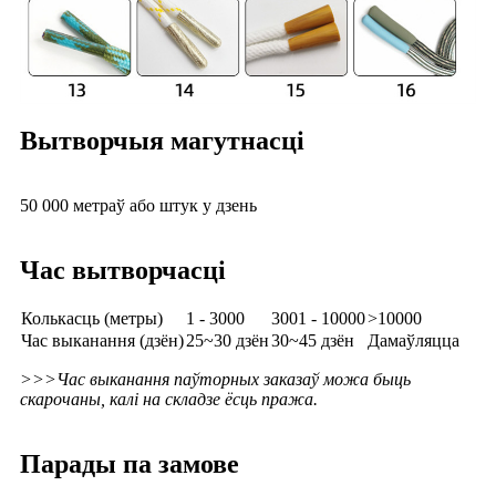
Вытворчыя магутнасці
50 000 метраў або штук у дзень
Час вытворчасці
Колькасць (метры)
1 - 3000
3001 - 10000
>10000
Час выканання (дзён)
25~30 дзён
30~45 дзён
Дамаўляцца
>>>Час выканання паўторных заказаў можа быць
скарочаны, калі на складзе ёсць пража.
Парады па замове