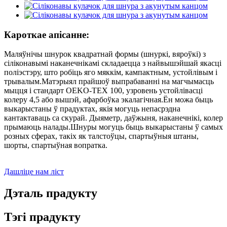
Кароткае апісанне:
Маляўнічы шнурок квадратнай формы (шнуркі, вяроўкі) з
сіліконавымі наканечнікамі складаецца з найвышэйшай якасці
поліэстэру, што робіць яго мяккім, кампактным, устойлівым і
трывалым.Матэрыял прайшоў выпрабаванні на магчымасць
мыцця і стандарт OEKO-TEX 100, узровень устойлівасці
колеру 4,5 або вышэй, афарбоўка экалагічная.Ён можа быць
выкарыстаны ў прадуктах, якія могуць непасрэдна
кантактаваць са скурай. Дыяметр, даўжыня, наканечнікі, колер
прымаюць налады.Шнуры могуць быць выкарыстаны ў самых
розных сферах, такіх як талстоўцы, спартыўныя штаны,
шорты, спартыўная вопратка.
Дашліце нам ліст
Дэталь прадукту
Тэгі прадукту