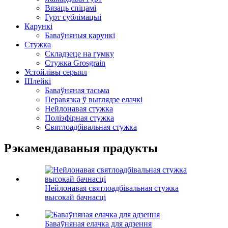
Вязаць спіцамі
Гурт сублімацыі
Карункі
Баваўняныя карункі
Стужка
Складзеце на гумку
Стужка Grosgrain
Устойлівы серыял
Шлейкі
Баваўняная тасьма
Перавязка ў выглядзе елачкі
Нейлонавая стужка
Поліэфірная стужка
Святлоадбівальная стужка
Рэкамендаваныя прадукты
Нейлонавая святлоадбівальная стужка
высокай бачнасці
Баваўняная елачка для адзення