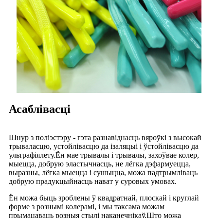
Асаблівасці
Шнур з поліэстэру - гэта разнавіднасць вяроўкі з высокай
трываласцю, устойлівасцю да ізаляцыі і ўстойлівасцю да
ультрафіялету.Ён мае трывалы і трывалы, захоўвае колер,
мыецца, добрую эластычнасць, не лёгка дэфармуецца,
выразны, лёгка мыецца і сушыцца, можа падтрымліваць
добрую прадукцыйнасць нават у суровых умовах.
Ён можа быць зроблены ў квадратнай, плоскай і круглай
форме з рознымі колерамі, і мы таксама можам
прымацаваць розныя стылі наканечнікаў.Што можа