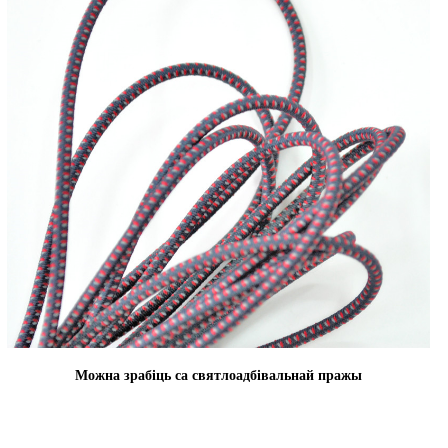
Можна зрабіць са святлоадбівальнай пражы