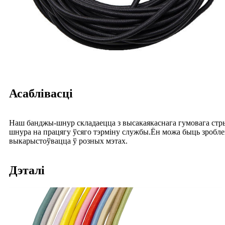
Асаблівасці
Наш банджы-шнур складаецца з высакаякаснага гумовага стры
шнура на працягу ўсяго тэрміну службы.Ён можа быць зроблен
выкарыстоўвацца ў розных мэтах.
Дэталі