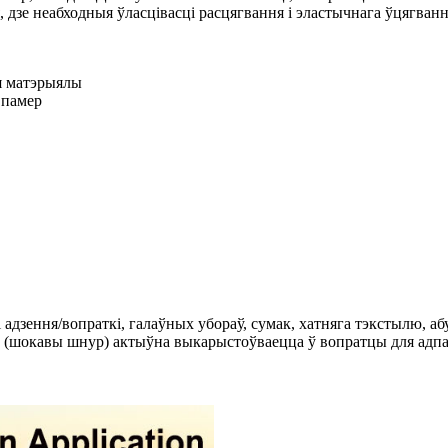
е неабходныя ўласцівасці расцягвання і эластычнага ўцягвання,
я матэрыялы
 памер
дзення/вопраткі, галаўных убораў, сумак, хатняга тэкстылю, аб
 (шокавы шнур) актыўна выкарыстоўваецца ў вопратцы для адпач