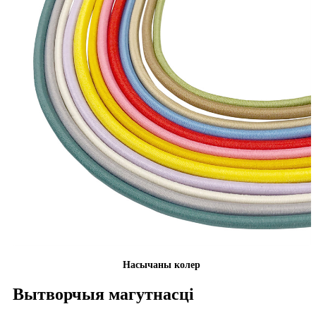
Насычаны колер
Вытворчыя магутнасці