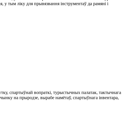
 у тым ліку для прывязвання інструментаў да рамяні і
утку, спартыўнай вопраткі, турыстычных палатак, тактычнага
ынку на прыродзе, вырабе намётаў, спартыўнага інвентара,