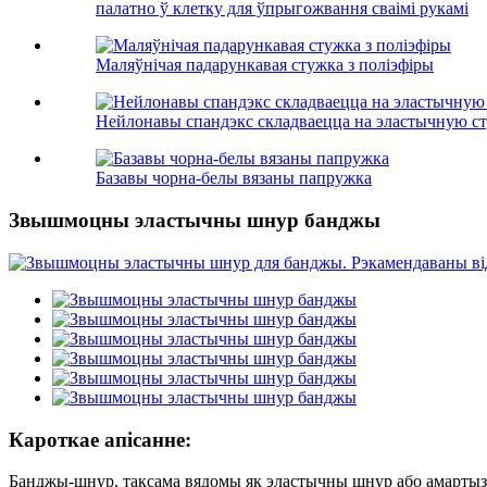
палатно ў клетку для ўпрыгожвання сваімі рукамі
Маляўнічая падарункавая стужка з поліэфіры
Нейлонавы спандэкс складваецца на эластычную с
Базавы чорна-белы вязаны папружка
Звышмоцны эластычны шнур банджы
Кароткае апісанне:
Банджы-шнур, таксама вядомы як эластычны шнур або амартыза