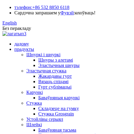
тэлефон:
+86 532 8850 6118
Сардэчна запрашаем у
Фувэй
захоўваць!
English
Без перакладу
дадому
прадукты
Шнуркі і шнуркі
Шнуры з алетамі
Эластычныя шнуры
Эластычная стужка
Жакардавы гурт
Вязаць спіцамі
Гурт сублімацыі
Карункі
Баваўняныя карункі
Стужка
Складзеце на гумку
Стужка Grosgrain
Устойлівы серыял
Шлейкі
Баваўняная тасьма