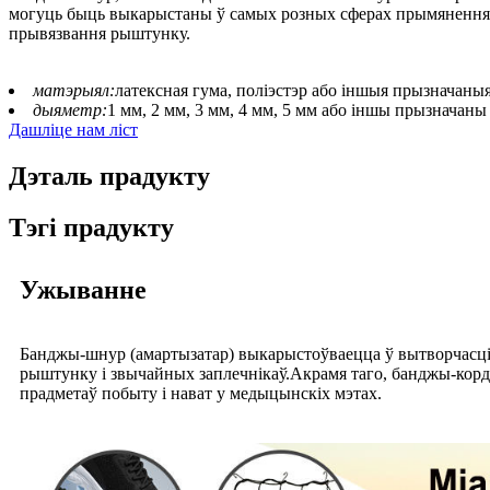
могуць быць выкарыстаны ў самых розных сферах прымянення, дз
прывязвання рыштунку.
матэрыял:
латексная гума, поліэстэр або іншыя прызначаны
дыяметр:
1 мм, 2 мм, 3 мм, 4 мм, 5 мм або іншы прызначаны
Дашліце нам ліст
Дэталь прадукту
Тэгі прадукту
Ужыванне
Банджы-шнур (амартызатар) выкарыстоўваецца ў вытворчасці а
рыштунку і звычайных заплечнікаў.Акрамя таго, банджы-корд
прадметаў побыту і нават у медыцынскіх мэтах.