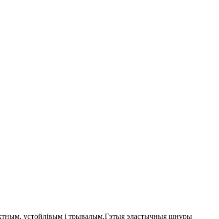
актным, устойлівым і трывалым.Гэтыя эластычныя шнуры