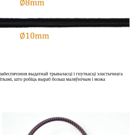
абеспячэння выдатнай трываласці і гнуткасці эластычнага
іткамі, што робіць выраб больш маляўнічым і можа