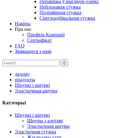
Перавязка ў выглядзе елачкі
Нейлонавая стужка
Поліэфірная стужка
Святлоадбівальная стужка
Навіны
Пра нас
Профіль Кампаніі
Сертыфікат
FAQ
Звяжыцеся з намі
дадому
прадукты
Шнуркі і шнуркі
Эластычныя шнуры
Катэгорыі
Шнуркі і шнуркі
Шнуры з алетамі
Эластычныя шнуры
Эластычная стужка
Жакардавы гурт