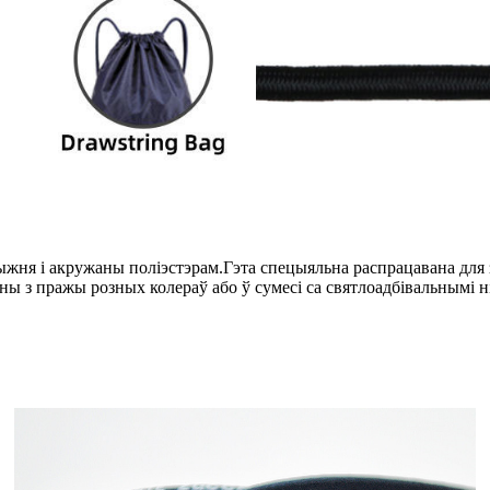
жня і акружаны поліэстэрам.Гэта спецыяльна распрацавана для з
ы з пражы розных колераў або ў сумесі са святлоадбівальнымі н