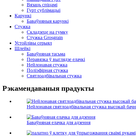
Вязаць спіцамі
Гурт сублімацыі
Карункі
Баваўняныя карункі
Стужка
Складзеце на гумку
Стужка Grosgrain
Устойлівы серыял
Шлейкі
Баваўняная тасьма
Перавязка ў выглядзе елачкі
Нейлонавая стужка
Поліэфірная стужка
Святлоадбівальная стужка
Рэкамендаваныя прадукты
Нейлонавая святлоадбівальная стужка высокай бачн
Баваўняная елачка для адзення