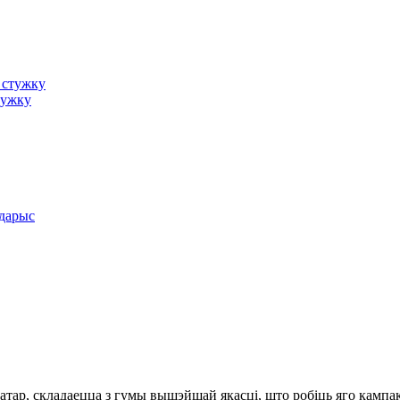
тужку
тар, складаецца з гумы вышэйшай якасці, што робіць яго камп