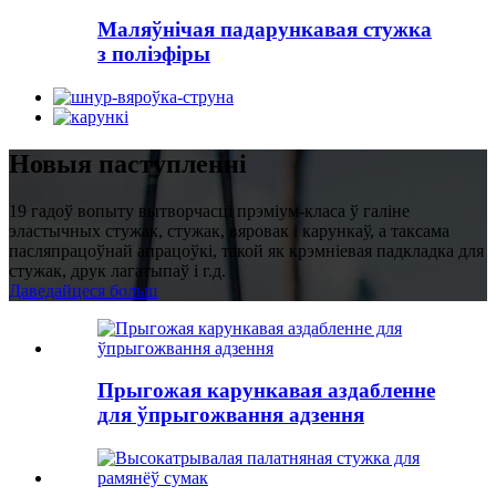
Маляўнічая падарункавая стужка
з поліэфіры
Новыя паступленні
19 гадоў вопыту вытворчасці прэміум-класа ў галіне
эластычных стужак, стужак, вяровак і карункаў, а таксама
пасляпрацоўнай апрацоўкі, такой як крэмніевая падкладка для
стужак, друк лагатыпаў і г.д.
Даведайцеся больш
Прыгожая карункавая аздабленне
для ўпрыгожвання адзення