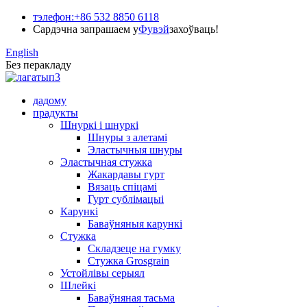
тэлефон:
+86 532 8850 6118
Сардэчна запрашаем у
Фувэй
захоўваць!
English
Без перакладу
дадому
прадукты
Шнуркі і шнуркі
Шнуры з алетамі
Эластычныя шнуры
Эластычная стужка
Жакардавы гурт
Вязаць спіцамі
Гурт сублімацыі
Карункі
Баваўняныя карункі
Стужка
Складзеце на гумку
Стужка Grosgrain
Устойлівы серыял
Шлейкі
Баваўняная тасьма