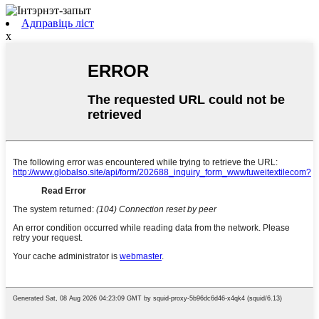
Адправіць ліст
x