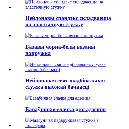
Нейлонавы спандэкс складваецца
на эластычную стужку
Базавы чорна-белы вязаны
папружка
Нейлонавая святлоадбівальная
стужка высокай бачнасці
Баваўняная елачка для адзення