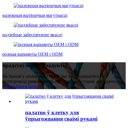
належныя вытворчыя магутнасці
надзейнае забеспячэнне якасці
розныя варыянты OEM і ODM
прадстаўленыя прадукты
На працягу апошніх 20 гадоў мы засяроджваемся на
вытворчасці раменьчыкаў, вяровак і аксесуараў для адзення.
Даведайцеся больш
палатно ў клетку для
ўпрыгожвання сваімі рукамі