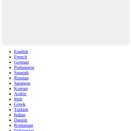
English
French
German
Portuguese
Spanish
Russian
Japanese
Korean
Arabic
Irish
Greek
Turkish
Italian
Danish
Romanian
Indonesian