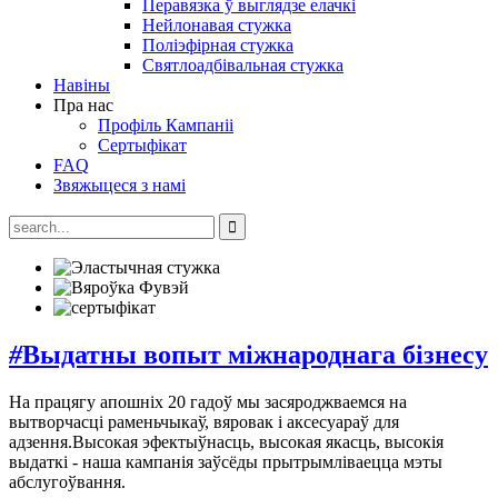
Перавязка ў выглядзе елачкі
Нейлонавая стужка
Поліэфірная стужка
Святлоадбівальная стужка
Навіны
Пра нас
Профіль Кампаніі
Сертыфікат
FAQ
Звяжыцеся з намі
#
Выдатны вопыт міжнароднага бізнесу
На працягу апошніх 20 гадоў мы засяроджваемся на
вытворчасці раменьчыкаў, вяровак і аксесуараў для
адзення.Высокая эфектыўнасць, высокая якасць, высокія
выдаткі - наша кампанія заўсёды прытрымліваецца мэты
абслугоўвання.