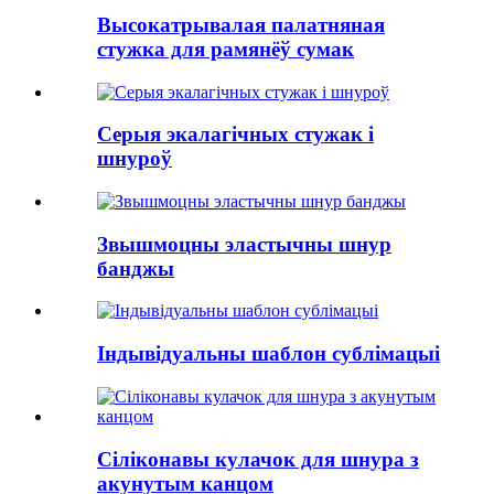
Высокатрывалая палатняная
стужка для рамянёў сумак
Серыя экалагічных стужак і
шнуроў
Звышмоцны эластычны шнур
банджы
Індывідуальны шаблон сублімацыі
Сіліконавы кулачок для шнура з
акунутым канцом