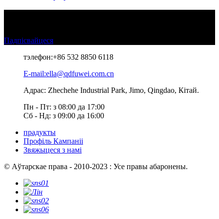
Па пытаннях аб нашых прадуктах або прайс-лісце, калі ласка,
пакіньце нам сваю электронную пошту, і мы звяжамся на
працягу 24 гадзін.
Падпісвайцеся
тэлефон:
+86 532 8850 6118
E-mail:ella@qdfuwei.com.cn
Адрас: Zhechehe Industrial Park, Jimo, Qingdao, Кітай.
Пн - Пт: з 08:00 да 17:00
Сб - Нд: з 09:00 да 16:00
прадукты
Профіль Кампаніі
Звяжыцеся з намі
© Аўтарскае права - 2010-2023 : Усе правы абаронены.