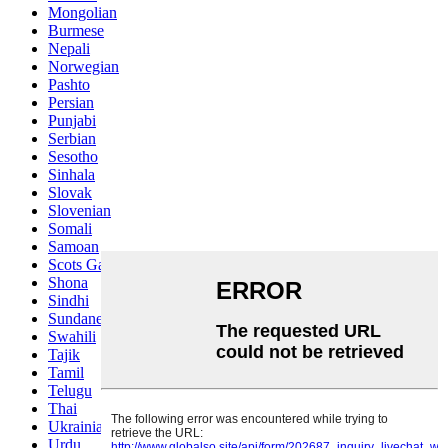
Mongolian
Burmese
Nepali
Norwegian
Pashto
Persian
Punjabi
Serbian
Sesotho
Sinhala
Slovak
Slovenian
Somali
Samoan
Scots Gaelic
Shona
Sindhi
Sundanese
Swahili
Tajik
Tamil
Telugu
Thai
Ukrainian
Urdu