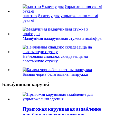
палатно ў клетку для ўпрыгожвання сваімі
рукамі
Маляўнічая падарункавая стужка з поліэфіры
Нейлонавы спандэкс складваецца на
эластычную стужку
Базавы чорна-белы вязаны папружка
Баваўняныя карункі
Прыгожая карункавая аздабленне
для ўпрыгожвання адзення