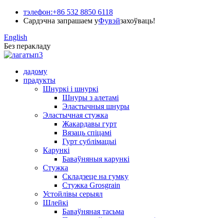
тэлефон:
+86 532 8850 6118
Сардэчна запрашаем у
Фувэй
захоўваць!
English
Без перакладу
дадому
прадукты
Шнуркі і шнуркі
Шнуры з алетамі
Эластычныя шнуры
Эластычная стужка
Жакардавы гурт
Вязаць спіцамі
Гурт сублімацыі
Карункі
Баваўняныя карункі
Стужка
Складзеце на гумку
Стужка Grosgrain
Устойлівы серыял
Шлейкі
Баваўняная тасьма