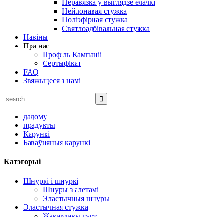
Перавязка ў выглядзе елачкі
Нейлонавая стужка
Поліэфірная стужка
Святлоадбівальная стужка
Навіны
Пра нас
Профіль Кампаніі
Сертыфікат
FAQ
Звяжыцеся з намі
дадому
прадукты
Карункі
Баваўняныя карункі
Катэгорыі
Шнуркі і шнуркі
Шнуры з алетамі
Эластычныя шнуры
Эластычная стужка
Жакардавы гурт