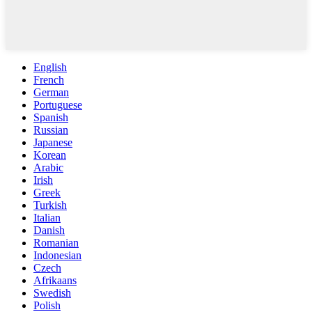
English
French
German
Portuguese
Spanish
Russian
Japanese
Korean
Arabic
Irish
Greek
Turkish
Italian
Danish
Romanian
Indonesian
Czech
Afrikaans
Swedish
Polish