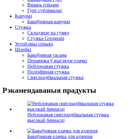
Вязаць спіцамі
Гурт сублімацыі
Карункі
Баваўняныя карункі
Стужка
Складзеце на гумку
Стужка Grosgrain
Устойлівы серыял
Шлейкі
Баваўняная тасьма
Перавязка ў выглядзе елачкі
Нейлонавая стужка
Поліэфірная стужка
Святлоадбівальная стужка
Рэкамендаваныя прадукты
Нейлонавая святлоадбівальная стужка
высокай бачнасці
Баваўняная елачка для адзення