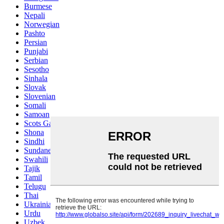
Burmese
Nepali
Norwegian
Pashto
Persian
Punjabi
Serbian
Sesotho
Sinhala
Slovak
Slovenian
Somali
Samoan
Scots Gaelic
Shona
Sindhi
Sundanese
Swahili
Tajik
Tamil
Telugu
Thai
Ukrainian
Urdu
Uzbek