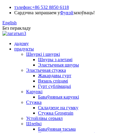
тэлефон:
+86 532 8850 6118
Сардэчна запрашаем у
Фувэй
захоўваць!
English
Без перакладу
дадому
прадукты
Шнуркі і шнуркі
Шнуры з алетамі
Эластычныя шнуры
Эластычная стужка
Жакардавы гурт
Вязаць спіцамі
Гурт сублімацыі
Карункі
Баваўняныя карункі
Стужка
Складзеце на гумку
Стужка Grosgrain
Устойлівы серыял
Шлейкі
Баваўняная тасьма