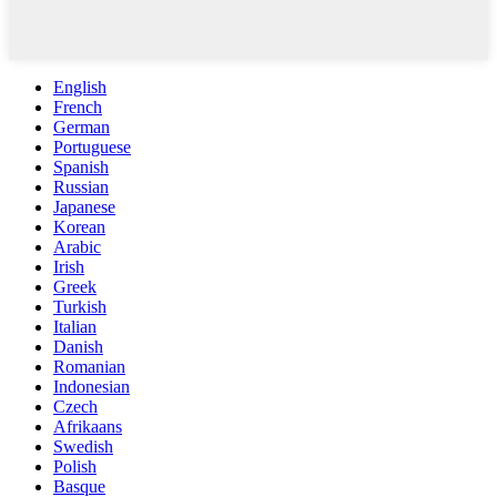
English
French
German
Portuguese
Spanish
Russian
Japanese
Korean
Arabic
Irish
Greek
Turkish
Italian
Danish
Romanian
Indonesian
Czech
Afrikaans
Swedish
Polish
Basque