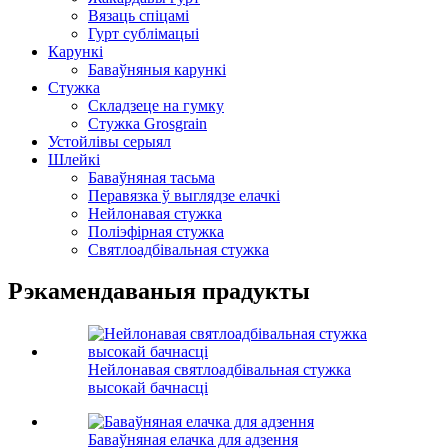
Вязаць спіцамі
Гурт сублімацыі
Карункі
Баваўняныя карункі
Стужка
Складзеце на гумку
Стужка Grosgrain
Устойлівы серыял
Шлейкі
Баваўняная тасьма
Перавязка ў выглядзе елачкі
Нейлонавая стужка
Поліэфірная стужка
Святлоадбівальная стужка
Рэкамендаваныя прадукты
Нейлонавая святлоадбівальная стужка
высокай бачнасці
Баваўняная елачка для адзення