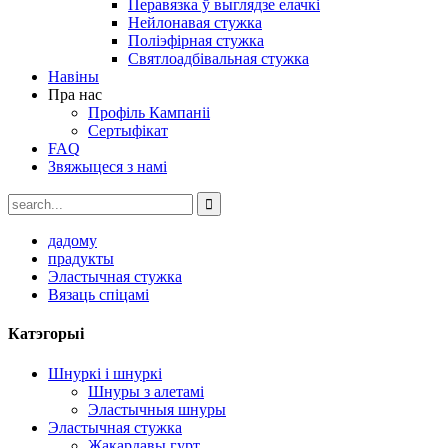
Перавязка ў выглядзе елачкі
Нейлонавая стужка
Поліэфірная стужка
Святлоадбівальная стужка
Навіны
Пра нас
Профіль Кампаніі
Сертыфікат
FAQ
Звяжыцеся з намі
дадому
прадукты
Эластычная стужка
Вязаць спіцамі
Катэгорыі
Шнуркі і шнуркі
Шнуры з алетамі
Эластычныя шнуры
Эластычная стужка
Жакардавы гурт