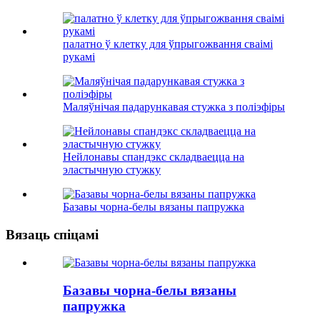
палатно ў клетку для ўпрыгожвання сваімі
рукамі
Маляўнічая падарункавая стужка з поліэфіры
Нейлонавы спандэкс складваецца на
эластычную стужку
Базавы чорна-белы вязаны папружка
Вязаць спіцамі
Базавы чорна-белы вязаны
папружка